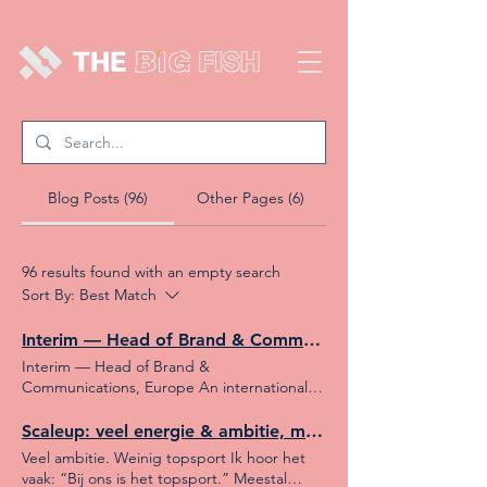
Blog Posts (96)
Other Pages (6)
96 results found with an empty search
Sort By:
Best Match
Interim — Head of Brand & Communications, Europe
Interim — Head of Brand &
Communications, Europe An international
premium consumer brand entering its
European scale-up phase seeks a senior
Scaleup: veel energie & ambitie, maar topsport?
interim to bring structure and commercial
Veel ambitie. Weinig topsport Ik hoor het
impact to brand and campaigns. You align
vaak: “Bij ons is het topsport.” Meestal