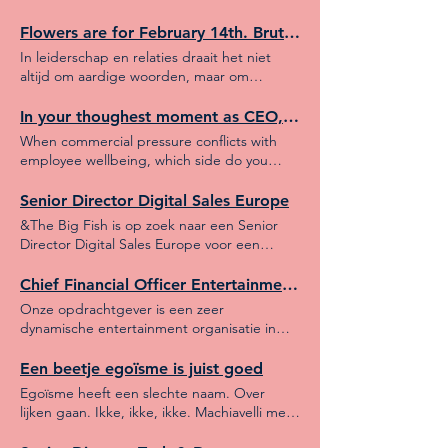
global strategy with local execution,
gezegd met lichte trots. Lange dagen.
orchestrate agencies and markets, and turn
Hoge druk. Alles tegelijk. Bedrijf staat op 1.
Flowers are for February 14th. Brutal honesty is for 365 days.
scattered marketing activity into one clear
Ik kijk dan om me heen Een chaotische
In leiderschap en relaties draait het niet
go-to-market rhythm. You likely fit if you: -
scale-up vibe. Jonge, slimme mensen die
altijd om aardige woorden, maar om
Have worked with premium / luxury
vooral veel uren maken. Founders die van
heldere keuzes. Echte vooruitgang begint
positioning - Have led multi-country brand
idee naar idee schieten. Weinig kaders.
bij gesprekken die scherp, eerlijk en soms
In your thoughest moment as CEO, whose interest weigh heavier for you; your clients' expectations or your people's limits?
roll-outs - Combine strategy with hands-on
Weinig rust. Veel energie. Begrijp me niet
ongemakkelijk zijn. Geen diplomatie om de
execution - Can align HQ, sales and local
When commercial pressure conflicts with
verkeerd: het is vernieuwend,
diplomatie, maar duidelijkheid met respect.
teams - Bring structure in fast-growing
employee wellbeing, which side do you
ondernemend en vaak succesvol. Maar
Dat is hoe vertrouwen én resultaat worden
environments Not a fit if you are: -A pure
instinctively defend? Looking forward to
topsport? Vanuit mijn ervaring met echte
gebouwd.
social/content/campaign specialist without
everyone’s take on this...
Senior Director Digital Sales Europe
topsporters zie ik iets anders. Rust.
experience in social and crm - Only B2B
Reinheid. Ritme. Een ijzeren discipline. Zo
&The Big Fish is op zoek naar een Senior
demand-gen focused - A slide-driven
min mogelijk energie verspillen aan
Director Digital Sales Europe voor een
consultant (no implementation) - A people
randzaken. Een topsporter heeft een
prachtig, internationaal consumentenmerk!
manager without ownership Interim
kraakhelder doel. Weet wanneer hij moet
We zoeken een sterke commerciële leider
Chief Financial Officer Entertainment Industry
assignment, Europe scope, starting soon.
versnellen. En vooral: wanneer hij moet
die energie krijgt van groei, samenwerking
Interested? Only candidates who meet the
Onze opdrachtgever is een zeer
vertragen. Hij/zij/x omringt zich met het
en impact. Iemand die: - een bewezen
profile (brutally honest) should email their
dynamische entertainment organisatie in
beste team. Niet met ja-knikkers. Niet met
trackrecord heeft in omnichannel sales -
interest to: ben@andthebigfish.com
Amsterdam met circa 200 medewerkers. Ter
chaos. Maar met mensen die beter zijn dan
ervaring meebrengt in een internationale
verdere professionalisering en groei zoekt
Een beetje egoïsme is juist goed
hij/zij/x op specifieke onderdelen. Dat is
omgeving - een echte verbinder is met
de CEO een CFO als sparringpartner en die
geen romantiek. Dat is structuur. In veel
Egoïsme heeft een slechte naam. Over
sterk stakeholdermanagement - bij voorkeur
het financiële beleid vormgeeft, uitvoert en
scale-ups zie ik het tegenovergestelde. Veel
lijken gaan. Ikke, ikke, ikke. Machiavelli met
een productgedreven achtergrond heeft
de financiële organisatie naar een hoger
talent, weinig focus. Veel ambitie, weinig
een leaseauto. Afgelopen zondag ging ik
Ken jij iemand die klaar is voor deze
niveau brengt. Denk hierbij aan het