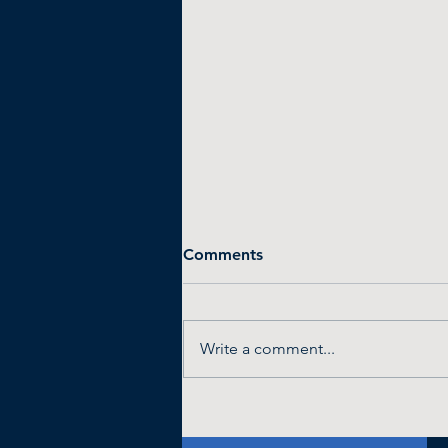
Comments
Write a comment...
🐠🐠 &The Big Fish zoekt
een Interim Transformation