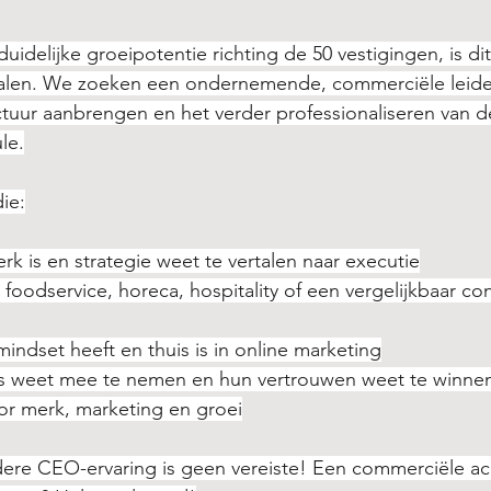
duidelijke groeipotentie richting de 50 vestigingen, is d
alen. We zoeken een ondernemende, commerciële leider
ructuur aanbrengen en het verder professionaliseren van d
le.
ie:
k is en strategie weet te vertalen naar executie
n foodservice, horeca, hospitality of een vergelijkbaar 
 mindset heeft en thuis is in online marketing
s weet mee te nemen en hun vertrouwen weet te winne
or merk, marketing en groei
dere CEO-ervaring is geen vereiste! Een commerciële ac