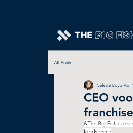
All Posts
Celeste Duyts
Apr 
CEO voor
franchis
&The Big Fish is op
foodservice