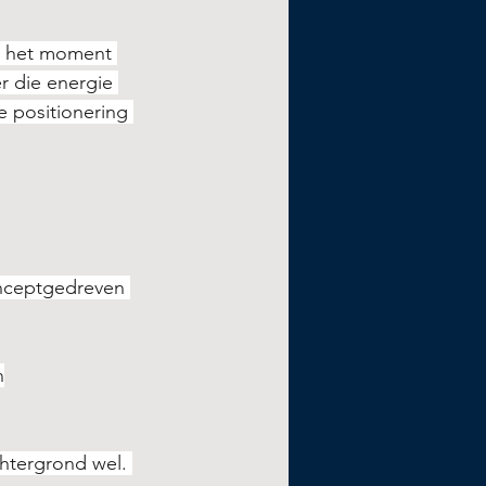
it het moment 
 die energie 
e positionering 
conceptgedreven 
n
htergrond wel. 