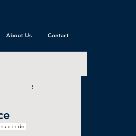
About Us
Contact
ce
mule in de 