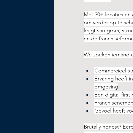
Met 30+ locaties en 
om verder op te sch
krijgt van groei, st
en de franchiseformu
We zoeken iemand d
Commercieel ster
Ervaring heeft i
omgeving
Een digital-first
Franchisenemer
Gevoel heeft vo
Brutally honest? Eer